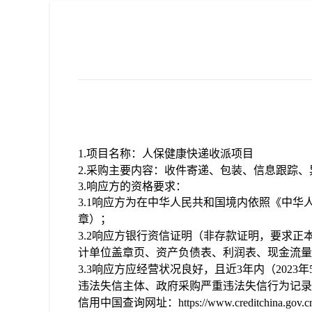
1.
项目名称：
人保健康
快递收派
项目
2
.
采购主要内容
：
收件寄递、包装、信息跟踪、
3
.
响应
方的资格要求：
3
.1
响应方为
在中华人民共和国境内依照《中华
章）；
3
.2
响应
方
银行资信证明（非存款证明，要求正
计单位盖章页、资产负债表、利润表、现金流量
3
.3
响应方
应经营状况良好，且近
3
年内（
202
3
年
违法失信主体、政府采购严重违法失信行为记录
信用中国查询网址：
https://www.creditchina.gov