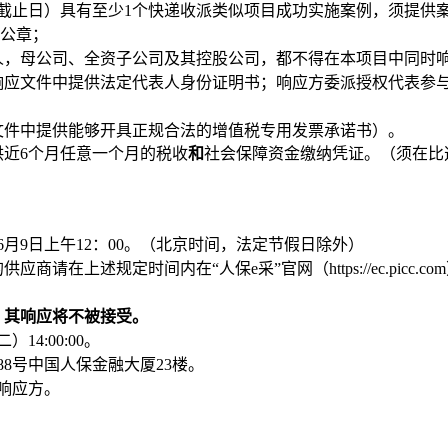
截止日）具有
至少
1个
快递收派
类似项目成功实施案例，须提供
公章；
人，母公司、全资子公司及其控股公司，都不得在本项目中同时
响应
文件中提供法定代表人身份证明书；
响应
方委派授权代表参
文件中
提供能够开具正规合法的增值税专用发票承诺书
）
。
供近
6
个月任意一个月的税收
和
社会保障资金缴纳凭证。
（须在
比
6
月
9
日上午12：00
。（北京时间，法定节假日除外）
的供应商请在上述规定时间内
在
“人保e采”官网（https://ec.picc.
，
其
响应
将不被接受
。
二
）
14
:
0
0
:00。
088号中国人保金融大厦23楼
。
响应
方。