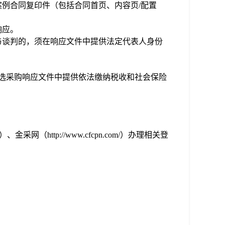
案例合同复印件（包括合同首页、内容页
/配置
响应
。
与
谈判
的，须在
响应
文件中提供法定代表人身份
选采购响应
文件中提供依法缴纳税收和社会保险
com）、金采网（http://www.cfcpn.com/）办理相关登