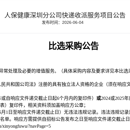
人保健康深圳分公司快递收派服务项目公告
发布时间：2026-06-04
比选采购
公告
异常处理及必要的增值服务
（具体采购内容及要求详见本
比选
。
人民共和国公司法》注册的具有独立法人资格的企业（须在
响应
本或自
响应文件递交截止
日起
6
个月内的复印件）
或
202
4或2025
年
表）复印件
，相关资料须加盖响应方公章；
5
月
1日至
响应文件递交截止
日
）无违法违规记录。违法违规记录
名单。
响应方
需提供自招标公告发布之日至
响应文件递交截止
日
.cn/xinyongfuwu/?navPage=5