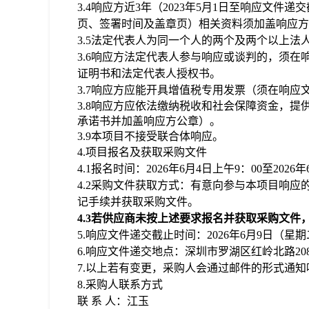
3
.4
响应方近
3
年（
202
3
年
5
月
1日
至
响应文件递交
页、签署时间及盖章页）相关资料须加盖响应方
3
.
5
法定代表人为同一个人的两个及两个以上法
3
.
6
响应
方法定代表人参与
响应或
谈判
的，须在
证明书和法定代表人授权书。
3
.
7
响应方
应能开具增值税专用发票（须在
响应
3
.
8
响应
方
应依法缴纳税收和社会保障资金
，提
承诺书并加盖
响应
方公章）。
3
.
9
本项目
不接受联合体
响应
。
4
.
项目
报名及获取采购文件
4
.1
报名
时间：
202
6
年
6
月
4
日上午9：00
至
202
6
年
4
.2采购文件获取方式
：
有意向参与本项目
响应
记手续并获取采购文件。
4
.3
若供应商未按上述要求报名并获取采购文件
5
.
响应文件递交截止
时间：
202
6
年
6
月
9
日（星期
6
.
响应
文件递交地点：
深圳市罗湖区红岭北路
2
7
.以上若有变更，采购人会通过邮件的形式通知
8
.采购人联系方式
联
系
人：
江玉