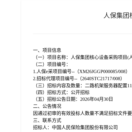
人保集团
一、
项目
信息
（
一
）
项目
名称：人保集团核心设备采购项目
(
（二）
项目编号：
1.人保e采项目编号--（XM26JGGP000085
/0
08
）
2.招标代理项目编号--（2640STC21717
/0
08
）
（三）招标内容及数量
：二路机架服务器配置
1
（四）招标方式：公开招标
（五）
招标公告日期：
202
6
年
04
月
30
日
二、公告情况
因
通过初审的
有效投标人数量不满足招标文件要
三、联系方式
招标人：中国人民保险集团股份有限公司