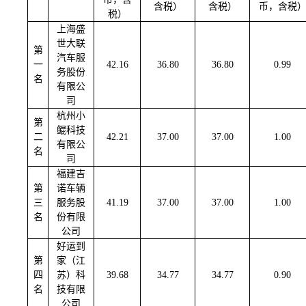
含税）
含税）
币，含税
税）
上海盛
世大联
第
汽车服
一
42.16
36.8
0
36.8
0
0.99
务股份
名
有限公
司
杭州小
第
鲲科技
二
42.21
37
.00
37
.00
1
.00
有限公
名
司
福建吉
第
诺车辆
三
服务股
41.19
37
.00
37
.00
1
.00
名
份有限
公司
好运到
第
家（江
四
苏）科
39.68
34.77
34.77
0.9
0
名
技有限
公司