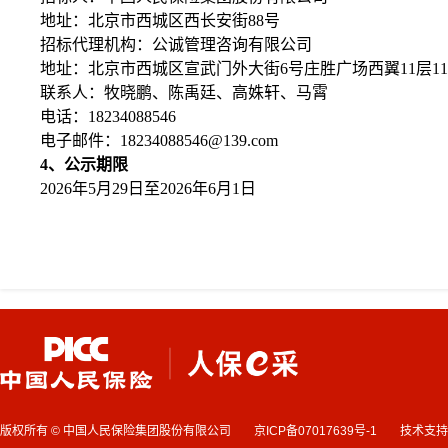
地址：北京市西城区西长安街
88号
招标代理机构：公诚管理咨询有限公司
地址：北京市西城区宣武门外大街
6号庄胜广场西翼11层11
联系人：牧晓鹏、陈禹廷、高姝轩、马霄
电话：
18234088546
电子邮件：
18234088546@139.com
4
、
公示期限
2
02
6
年
5
月
29
日至
202
6
年
6
月
1
日
版权所有 © 中国人民保险集团股份有限公司
京ICP备07017639号-1
技术支持