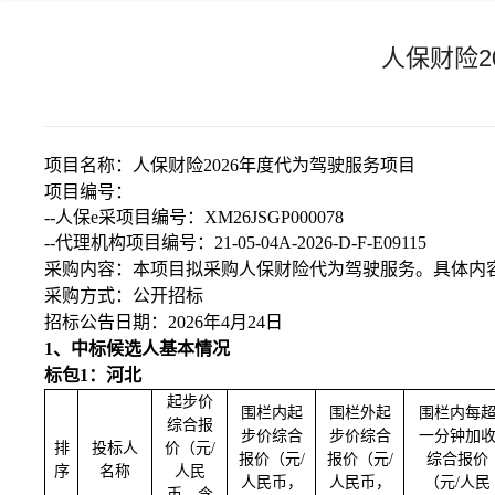
人保财险2
项目名称
：
人保财险
2026年度代为驾驶服务项目
项目
编号：
--
人保
e采项目编号
：
XM26JSGP000078
--代理机构项目编号：21-05-04A-2026-D-F-E09115
采购内容
：本项目拟采购人保财险代为驾驶服务。具体内
采购方式：公开招标
招标公告日期：
2
0
26
年
4
月
24
日
1、
中标候选人基本情况
标包
1：河北
起步价
围栏内起
围栏外起
围栏内每
综合报
步价综合
步价综合
一分钟加
排
投标人
价（元
/
报价（元
/
报价（元
/
综合报价
序
名称
人民
人民币，
人民币，
（元
/人民
币，含