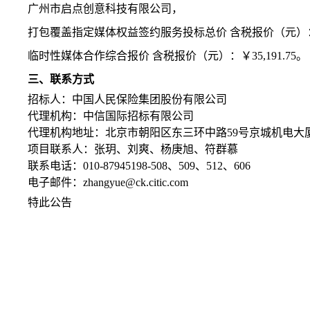
广州市启点创意科技有限公司，
打包覆盖指定媒体权益签约服务投标总价
含税报价（元）
临时性媒体合作综合报价
含税报价（元）：￥
35,191.75。
三、联系方式
招标人：中国人民保险集团股份有限公司
代理机构：
中信国际招标
有限公司
代理机构地址：
北京市朝阳区东三环中路
59号京城机电大厦1
项目联系人：
张玥、刘爽、杨庚旭、符群慕
联系电话：
010-87945198-508、509、512、606
电子邮件：
zhangyue@ck.citic.com
特此公告