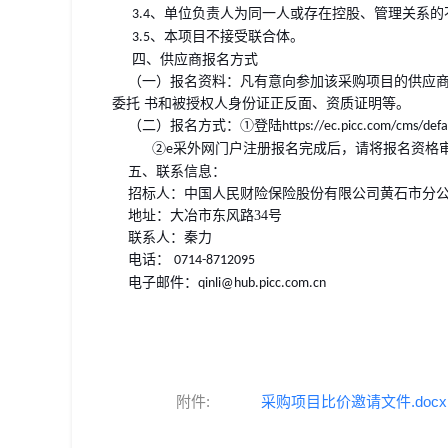
、单位负责人为同一人或存在控股、管理关系的
3.4
、本项目不接受联合体。
3.5
四、供应商报名方式
（一）报名资料：凡有意向参加该采购项目的供应商
委托
书和被授权人身份证正反面、资质证明等。
（二）报名方式：
①登陆
https://ec.picc.com/cms/defa
②
采外网门户注册报名完成后，请将报名资格
e
五、联系信息：
招标人：中国人民财险保险股份有限公司黄石市分
地址：大冶市东风路34号
联系人：秦力
电话：
0714-8712095
电子邮件：
qinli@hub.picc.com.cn
附件:
采购项目比价邀请文件.docx